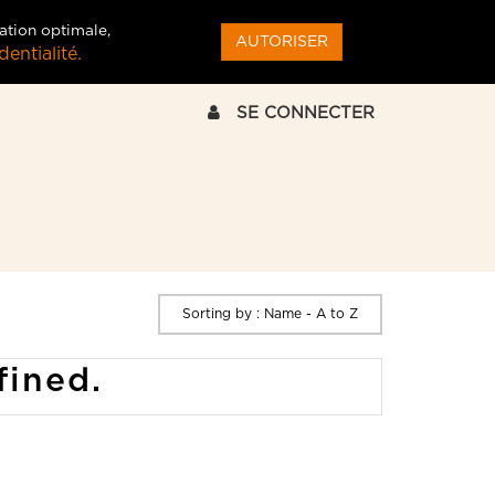
ation optimale,
AUTORISER
entialité.
SE CONNECTER
Sorting by : Name - A to Z
fined.