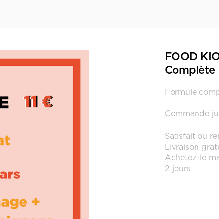
FOOD KIO
Complète
Formule comp
Commande jusq
Satisfait ou 
Livraison grat
Achetez-le ma
2 jours