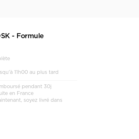
SK - Formule
lète
u'à 11h00 au plus tard
remboursé pendant 30j
uite en France
intenant, soyez livré dans